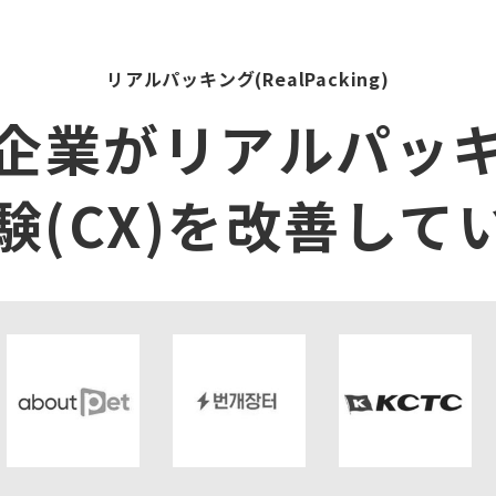
リアルパッキング(RealPacking)
企業がリアルパッ
験(CX)を改善して