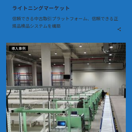
ライトニングマーケット
信頼できる中古取引プラットフォーム、信頼できる正
規品検品システムを構築
イ
導入事例
デ
ィ
ヤ
（EDIYA）
コ
ー
ヒ
ー