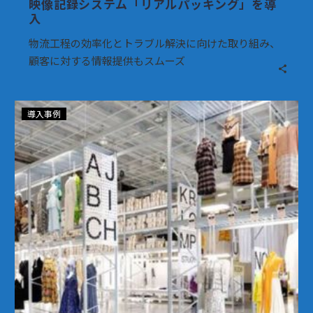
映像記録システム「リアルパッキング」を導
な
入
映
像
物流工程の効率化とトラブル解決に向けた取り組み、
記
顧客に対する情報提供もスムーズ
録
シ
コ
ス
導入事例
ー
テ
ナ
ム
ー
「リ
マ
ア
ー
ル
ケ
パ
ッ
ッ
ト
キ
ン
グ」
を