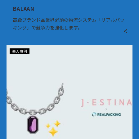
BALAAN
高級ブランド品業界必須の物流システム「リアルパッ
キング」で競争力を強化します。
ジ
導入事例
ェ
イ
エ
ス
テ
ィ
ー
ナ