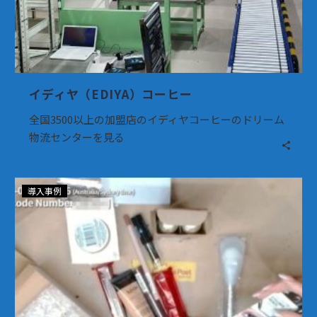
イディヤ（EDIYA）コーヒー
全国3500以上の加盟店のイディヤコーヒーのドリーム
物流センターを見る
Cosmetix
導入事例
と
コ
ラ
ボ
レ
ー
シ