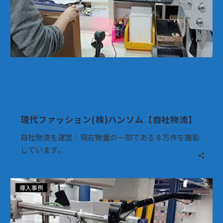
(株)
ハ
ン
ソ
ム
【自
社
物
流】
現代ファッション(株)ハンソム【自社物流】
自社物流を運営：現在物量の一部である８万件を撮影
しています。
マ
導入事例
ー
ケ
ッ