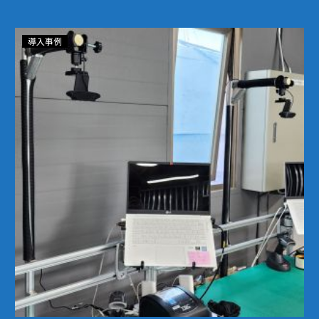
ラ
導入事例
イ
ト
ニ
ン
グ
マ
ー
ケ
ッ
ト