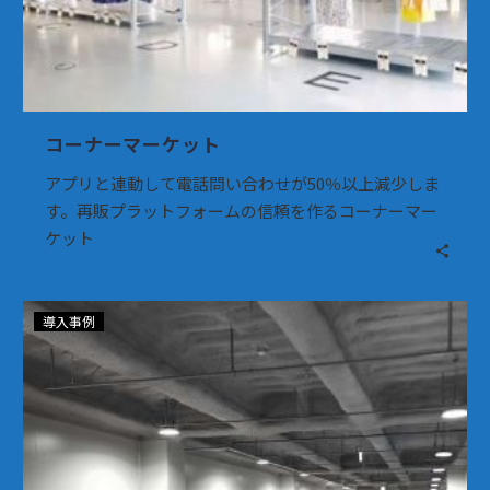
導
入
コーナーマーケット
アプリと連動して電話問い合わせが50％以上減少しま
す。再販プラットフォームの信頼を作るコーナーマー
ケット
HY
導入事例
(旧
韓
国
ヤ
ク
ル