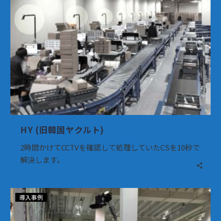
ト)
HY (旧韓国ヤクルト)
2時間かけてCCTVを確認して処理していたCSを10秒で
解決します。
ス
導入事例
メ
ッ