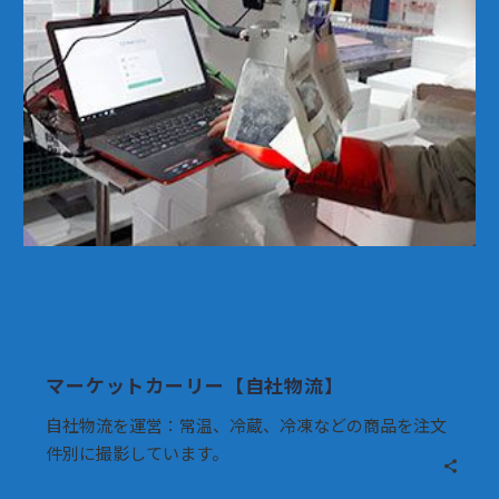
ト
カ
ー
リ
ー
【自
社
物
流】
マーケットカーリー【自社物流】
自社物流を運営：常温、冷蔵、冷凍などの商品を注文
件別に撮影しています。