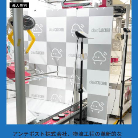
ア
導入事例
ン
テ
ポ
ス
ト
株
式
会
社、
物
流
工
程
の
革
新
アンテポスト株式会社、物流工程の革新的な
的